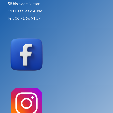
58 bis av de Nissan
11110 salles d’Aude
Tel : 06 71 66 91 57